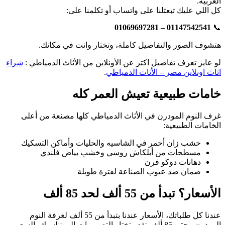
العربية.
كل اللي عليك تبعتلنا على واتساب أو تكلمنا على:
01147542541 – 01069697281
📞
هتشوف الصور والتفاصيل كاملة، وتختار وانت في مكانك.
لو عايز تعرف تفاصيل اكتر عن الأونلاين من الأثاث الدمياطي :
شراء
اثاث اونلاين مصر – الأثاث الدمياطي
.
خامات طبيعية تعيش العمر كله
غرف النوم المودرن في الأثاث الدمياطي كلها مصنعة من أعلى
الخامات الطبيعية:
خشب زان أحمر في الشاسيه والحليات وأماكن التسكيك
مسطحات من أبلكاش روسي وخشب بياض فلندي
دهانات دوكو فرن
ضمان ضد عيوب الصناعة لفترة طويلة
الأسعار؟ تبدأ من 55 ألف لحد 85 ألف
عندنا كل طلباتك، الأسعار عندنا بتبدأ من 55 ألف لغرفة النوم
المودرن وحتى 85 ألف تقدر تختار التصميمات الي تناسبك بالسعر