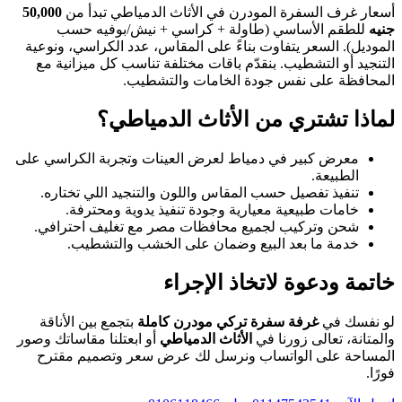
أسعار غرف السفرة المودرن في الأثاث الدمياطي تبدأ من
50,000
جنيه
للطقم الأساسي (طاولة + كراسي + نيش/بوفيه حسب
الموديل). السعر يتفاوت بناءً على المقاس، عدد الكراسي، ونوعية
التنجيد أو التشطيب. بنقدّم باقات مختلفة تناسب كل ميزانية مع
المحافظة على نفس جودة الخامات والتشطيب.
لماذا تشتري من الأثاث الدمياطي؟
معرض كبير في دمياط لعرض العينات وتجربة الكراسي على
الطبيعة.
تنفيذ تفصيل حسب المقاس واللون والتنجيد اللي تختاره.
خامات طبيعية معيارية وجودة تنفيذ يدوية ومحترفة.
شحن وتركيب لجميع محافظات مصر مع تغليف احترافي.
خدمة ما بعد البيع وضمان على الخشب والتشطيب.
خاتمة ودعوة لاتخاذ الإجراء
لو نفسك في
غرفة سفرة تركي مودرن كاملة
بتجمع بين الأناقة
والمتانة، تعالى زورنا في
الأثاث الدمياطي
أو ابعتلنا مقاساتك وصور
المساحة على الواتساب ونرسل لك عرض سعر وتصميم مقترح
فورًا.