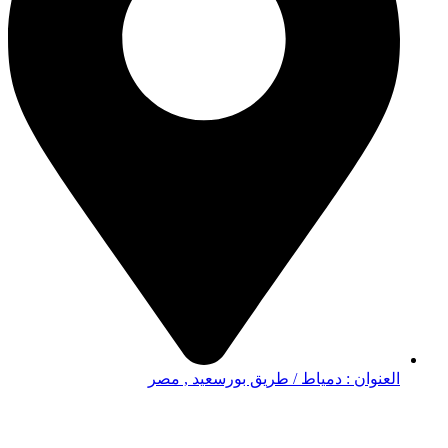
العنوان : دمياط / طريق بورسعيد , مصر