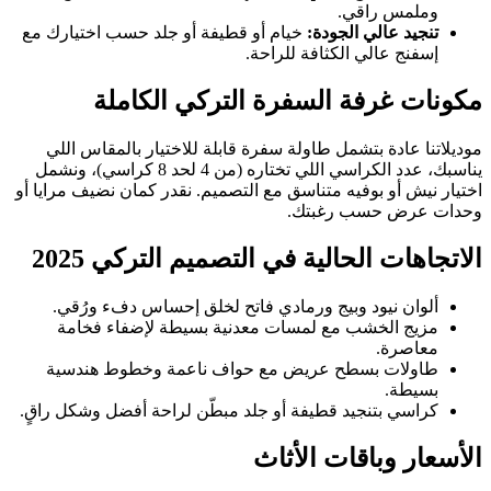
وملمس راقي.
تنجيد عالي الجودة:
خيام أو قطيفة أو جلد حسب اختيارك مع
إسفنج عالي الكثافة للراحة.
مكونات غرفة السفرة التركي الكاملة
موديلاتنا عادة بتشمل طاولة سفرة قابلة للاختيار بالمقاس اللي
يناسبك، عدد الكراسي اللي تختاره (من 4 لحد 8 كراسي)، ونشمل
اختيار نيش أو بوفيه متناسق مع التصميم. نقدر كمان نضيف مرايا أو
وحدات عرض حسب رغبتك.
الاتجاهات الحالية في التصميم التركي 2025
ألوان نيود وبيج ورمادي فاتح لخلق إحساس دفء ورُقي.
مزيج الخشب مع لمسات معدنية بسيطة لإضفاء فخامة
معاصرة.
طاولات بسطح عريض مع حواف ناعمة وخطوط هندسية
بسيطة.
كراسي بتنجيد قطيفة أو جلد مبطّن لراحة أفضل وشكل راقٍ.
الأسعار وباقات الأثاث