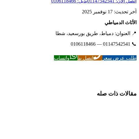
اتصل الآن: 01147542541
بديل: 0106118466
آخر تحديث: 17 نوفمبر 2025
الأثاث الدمياطي
📍 العنوان: دمياط، طريق بورسعيد، شطا
📞 01147542541 — 0106118466
طلب عرض سعر
اتصل بنا
واتساب
مقالات ذات صله