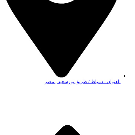
العنوان : دمياط / طريق بورسعيد , مصر