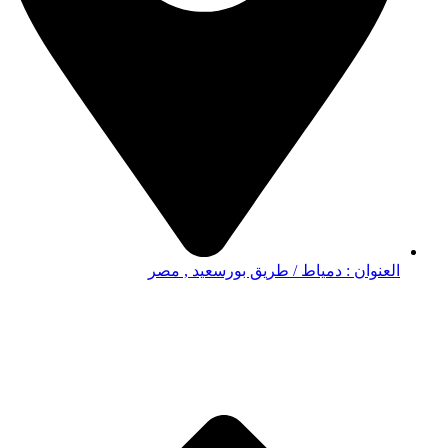
العنوان : دمياط / طريق بورسعيد , مصر