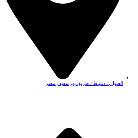
العنوان : دمياط / طريق بورسعيد , مصر