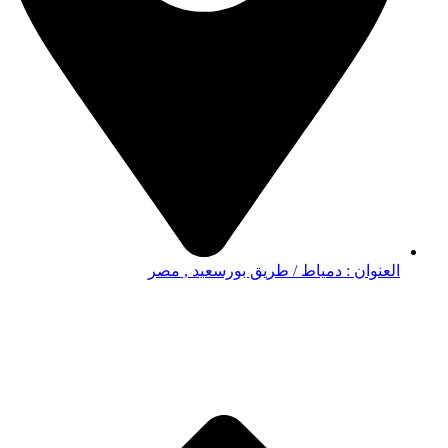
العنوان : دمياط / طريق بورسعيد , مصر