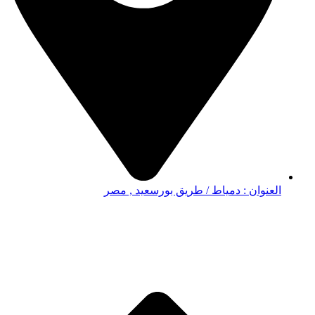
العنوان : دمياط / طريق بورسعيد , مصر